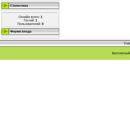
Статистика
Онлайн всего:
1
Гостей:
1
Пользователей:
0
Форма входа
Cop
Бесплатны