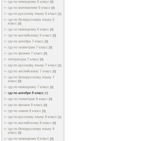
гдз по немецкому 5 класс
[0]
гдз по математике 6 класс
[0]
гдз по русскому языку 6 класс
[1]
гдз по белорусскому языку 6
класс
[0]
гдз по немецкому 6 класс
[0]
гдз по английскому 6 класс
[0]
гдз по алгебре 7 класс
[0]
гдз по геометрии 7 класс
[0]
гдз по физике 7 класс
[0]
литература 7 класс
[0]
гдз по русскому языку 7 класс
[1]
гдз по английскому 7 класс
[0]
гдз по белорусскому языку 7
класс
[0]
гдз по немецкому 7 класс
[0]
гдз по алгебре 8 класс
[0]
гдз по геометрии 8 класс
[0]
гдз по физике 8 класс
[0]
гдз по химии 8 класс
[0]
гдз по русскому языку 8 класс
[1]
гдз по английскому 8 класс
[0]
гдз по белорусскому языку 8
класс
[0]
гдз по немецкому 8 класс
[0]