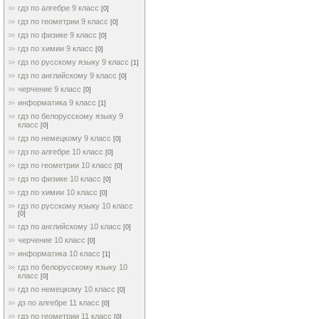
гдз по алгебре 9 класс
[0]
гдз по геометрии 9 класс
[0]
гдз по физике 9 класс
[0]
гдз по химии 9 класс
[0]
гдз по русскому языку 9 класс
[1]
гдз по английскому 9 класс
[0]
черчение 9 класс
[0]
информатика 9 класс
[1]
гдз по белорусскому языку 9
класс
[0]
гдз по немецкому 9 класс
[0]
гдз по алгебре 10 класс
[0]
гдз по геометрии 10 класс
[0]
гдз по физике 10 класс
[0]
гдз по химии 10 класс
[0]
гдз по русскому языку 10 класс
[0]
гдз по английскому 10 класс
[0]
черчение 10 класс
[0]
информатика 10 класс
[1]
гдз по белорусскому языку 10
класс
[0]
гдз по немецкому 10 класс
[0]
дз по алгебре 11 класс
[0]
гдз по геометрии 11 класс
[0]