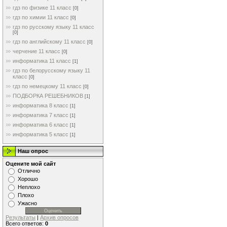
гдз по физике 11 класс
[0]
гдз по химии 11 класс
[0]
гдз по русскому языку 11 класс
[0]
гдз по английскому 11 класс
[0]
черчение 11 класс
[0]
информатика 11 класс
[1]
гдз по белорусскому языку 11
класс
[0]
гдз по немецкому 11 класс
[0]
ПОДБОРКА РЕШЕБНИКОВ
[1]
информатика 8 класс
[1]
информатика 7 класс
[1]
информатика 6 класс
[1]
информатика 5 класс
[1]
Наш опрос
Оцените мой сайт
Отлично
Хорошо
Неплохо
Плохо
Ужасно
Результаты
|
Архив опросов
Всего ответов:
0