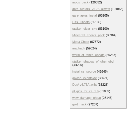
mods_pack
(120032)
dota_allstars_v6.75_ai.w3x
(101863)
garenaplus_install
(93205)
Css_Cheats
(85139)
stalker_clear_sky
(83100)
Minecraft_cheats_pack
(80964)
Mega Cheat
(67672)
maphack
(59624)
world_of_tanks_cheats
(56267)
stalker_shadow_of_chernobyl
(44295)
instal_cs_source
(42646)
golosa_vkontakte
(33671)
DotA v6.76AI.w3x
(33228)
plugins_for_cs_1.6
(31009)
wow_damage_cheat
(28146)
gold_hack
(27267)