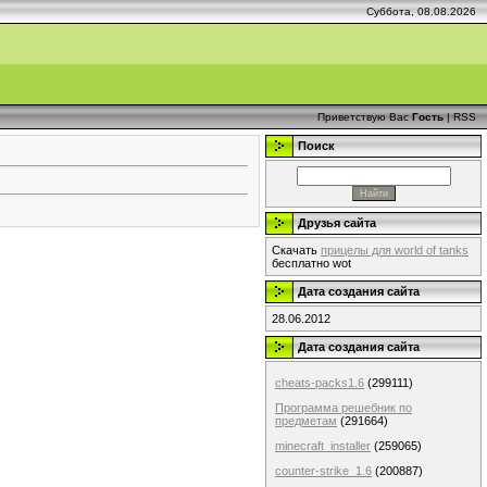
Суббота, 08.08.2026
Приветствую Вас
Гость
|
RSS
Поиск
Друзья сайта
Скачать
прицелы для world of tanks
бесплатно wot
Дата создания сайта
28.06.2012
Дата создания сайта
cheats-packs1.6
(299111)
Программа решебник по
предметам
(291664)
minecraft_installer
(259065)
counter-strike_1.6
(200887)