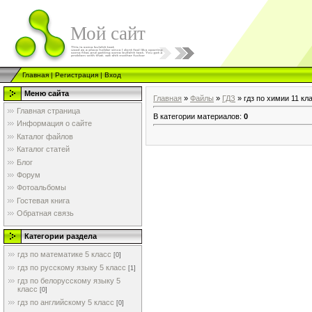
Мой сайт
Главная
|
Регистрация
|
Вход
Меню сайта
Главная
»
Файлы
»
ГДЗ
» гдз по химии 11 кл
Главная страница
В категории материалов
:
0
Информация о сайте
Каталог файлов
Каталог статей
Блог
Форум
Фотоальбомы
Гостевая книга
Обратная связь
Категории раздела
гдз по математике 5 класс
[0]
гдз по русскому языку 5 класс
[1]
гдз по белорусскому языку 5
класс
[0]
гдз по английскому 5 класс
[0]