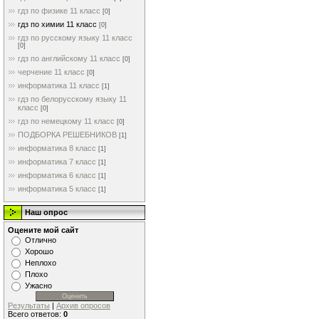
гдз по физике 11 класс
[0]
гдз по химии 11 класс
[0]
гдз по русскому языку 11 класс
[0]
гдз по английскому 11 класс
[0]
черчение 11 класс
[0]
информатика 11 класс
[1]
гдз по белорусскому языку 11
класс
[0]
гдз по немецкому 11 класс
[0]
ПОДБОРКА РЕШЕБНИКОВ
[1]
информатика 8 класс
[1]
информатика 7 класс
[1]
информатика 6 класс
[1]
информатика 5 класс
[1]
Наш опрос
Оцените мой сайт
Отлично
Хорошо
Неплохо
Плохо
Ужасно
Результаты
|
Архив опросов
Всего ответов:
0