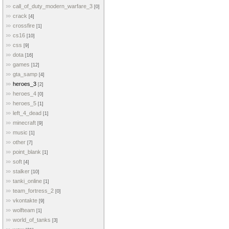
call_of_duty_modern_warfare_3
[0]
crack
[4]
crossfire
[1]
cs16
[10]
css
[9]
dota
[16]
games
[12]
gta_samp
[4]
heroes_3
[2]
heroes_4
[0]
heroes_5
[1]
left_4_dead
[1]
minecraft
[9]
music
[1]
other
[7]
point_blank
[1]
soft
[4]
stalker
[10]
tanki_online
[1]
team_fortress_2
[0]
vkontakte
[9]
wolfteam
[1]
world_of_tanks
[3]