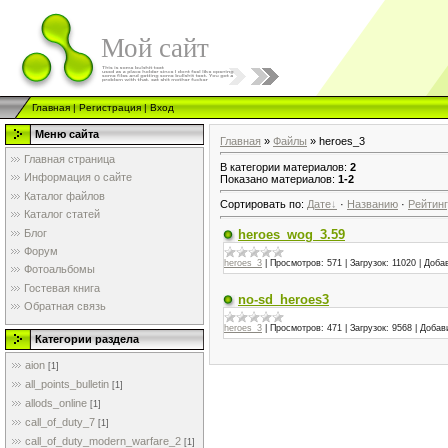
Мой сайт
Главная
|
Регистрация
|
Вход
Меню сайта
Главная
»
Файлы
» heroes_3
Главная страница
В категории материалов
:
2
Информация о сайте
Показано материалов
:
1-2
Каталог файлов
Сортировать по
:
Дате
·
Названию
·
Рейтин
Каталог статей
Блог
heroes_wog_3.59
Форум
heroes_3
|
Просмотров:
571
|
Загрузок:
11020
|
Доба
Фотоальбомы
Гостевая книга
no-sd_heroes3
Обратная связь
heroes_3
|
Просмотров:
471
|
Загрузок:
9568
|
Добав
Категории раздела
aion
[1]
all_points_bulletin
[1]
allods_online
[1]
call_of_duty_7
[1]
call_of_duty_modern_warfare_2
[1]