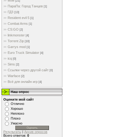
wow
[21]
ПараПа: Город Танцев
[1]
ГДЗ
[13]
Resident evil 5
[1]
Combat Arms
[1]
CS:GO
[2]
linkmonster
[4]
Torrent Zip
[10]
Garrys mod
[1]
Euro Truck Simulator
[4]
icq
[0]
Sims
[2]
Ссылки через другой сайт
[0]
Warface
[2]
Всё для онлайн игр
[4]
Наш опрос
Оцените мой сайт
Отлично
Хорошо
Неплохо
Плохо
Ужасно
Результаты
|
Архив опросов
Всего ответов:
0