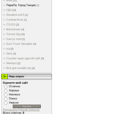
wow
[21]
ПараПа: Город Танцев
[1]
ГДЗ
[13]
Resident evil 5
[1]
Combat Arms
[1]
CS:GO
[2]
linkmonster
[4]
Torrent Zip
[10]
Garrys mod
[1]
Euro Truck Simulator
[4]
icq
[0]
Sims
[2]
Ссылки через другой сайт
[0]
Warface
[2]
Всё для онлайн игр
[4]
Наш опрос
Оцените мой сайт
Отлично
Хорошо
Неплохо
Плохо
Ужасно
Результаты
|
Архив опросов
Всего ответов:
0