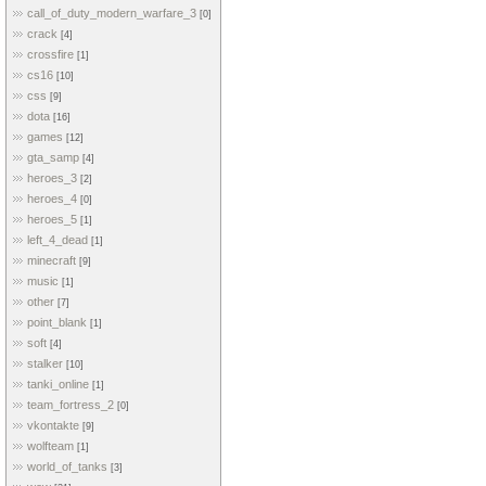
call_of_duty_modern_warfare_3
[0]
crack
[4]
crossfire
[1]
cs16
[10]
css
[9]
dota
[16]
games
[12]
gta_samp
[4]
heroes_3
[2]
heroes_4
[0]
heroes_5
[1]
left_4_dead
[1]
minecraft
[9]
music
[1]
other
[7]
point_blank
[1]
soft
[4]
stalker
[10]
tanki_online
[1]
team_fortress_2
[0]
vkontakte
[9]
wolfteam
[1]
world_of_tanks
[3]