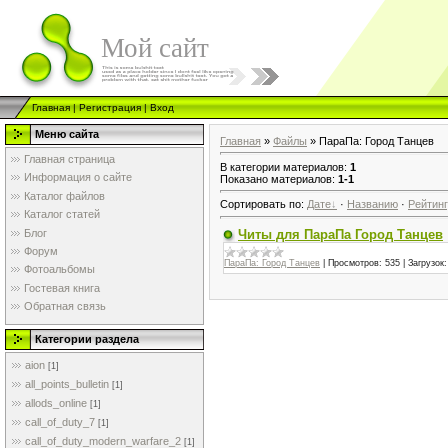
Мой сайт
Главная
|
Регистрация
|
Вход
Меню сайта
Главная
»
Файлы
» ПараПа: Город Танцев
Главная страница
В категории материалов
:
1
Информация о сайте
Показано материалов
:
1-1
Каталог файлов
Сортировать по
:
Дате
·
Названию
·
Рейтин
Каталог статей
Блог
Читы для ПараПа Город Танцев
Форум
ПараПа: Город Танцев
|
Просмотров:
535
|
Загрузок:
Фотоальбомы
Гостевая книга
Обратная связь
Категории раздела
aion
[1]
all_points_bulletin
[1]
allods_online
[1]
call_of_duty_7
[1]
call_of_duty_modern_warfare_2
[1]